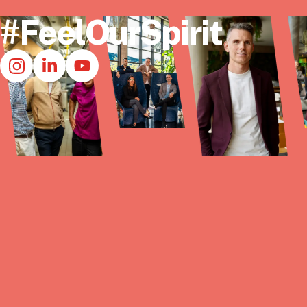
#FeelOurSpirit