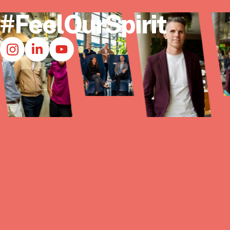
#FeelOurSpirit