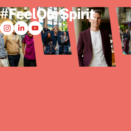
#FeelOurSpirit