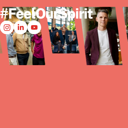
#FeelOurSpirit