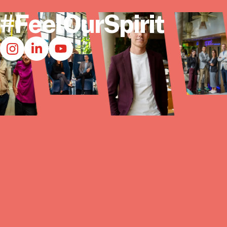
#FeelOurSpirit