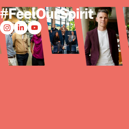
#FeelOurSpirit