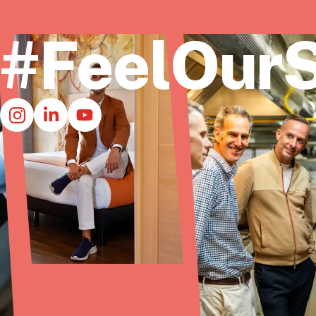
#FeelOurS
Inicio
Quiénes s
Contacto