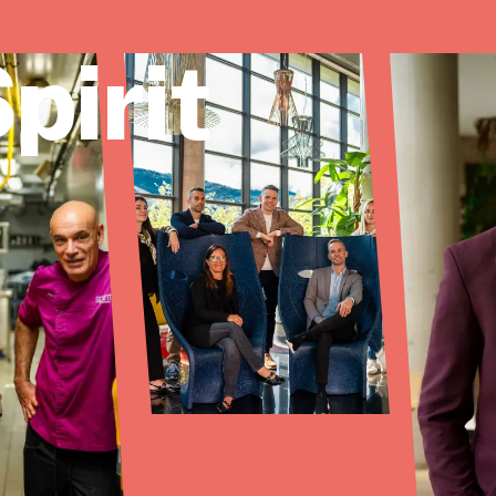
pirit
omos
Servicios
We Are Inside
Casos de éxit