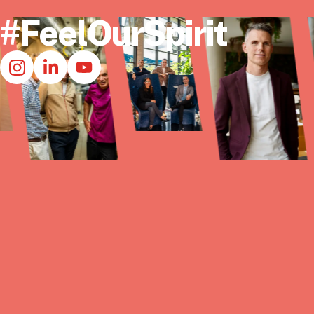
#FeelOurSpirit