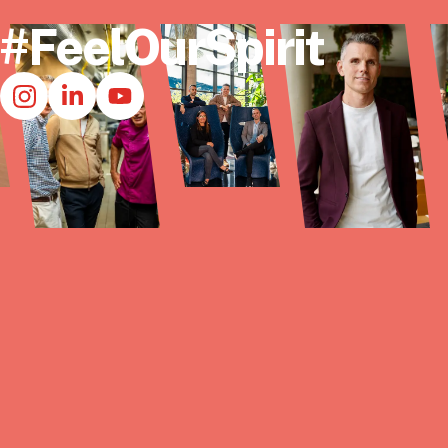
#FeelOurSpirit