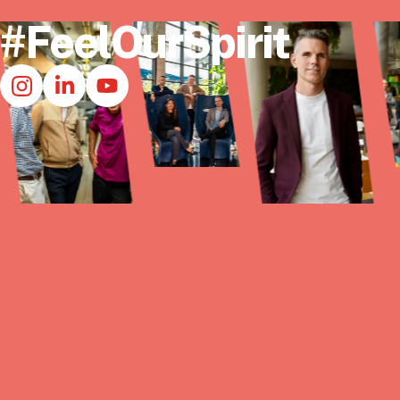
#FeelOurSpirit