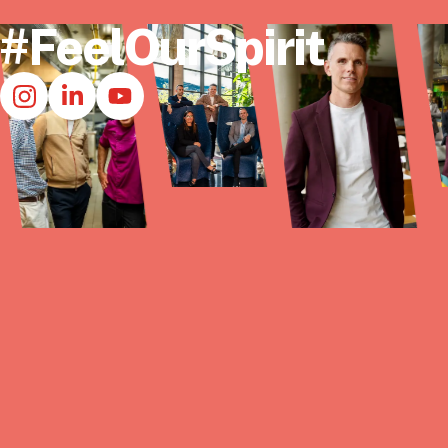
#FeelOurSpirit