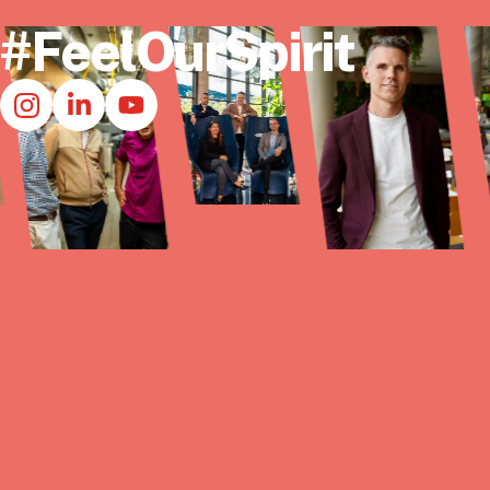
#FeelOurSpirit