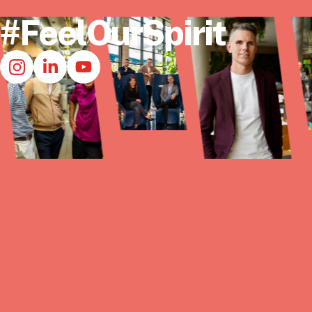
#FeelOurSpirit