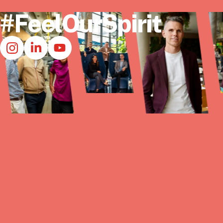
#FeelOurSpirit