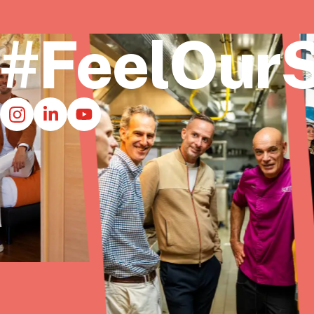
#FeelOurS
Inicio
Quiénes s
Contacto