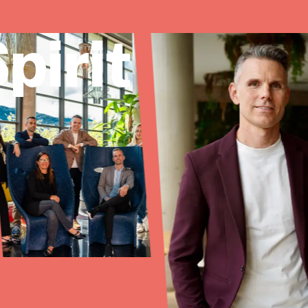
pirit
omos
Servicios
We Are Inside
Casos de éxit