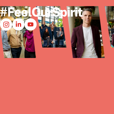
#FeelOurSpirit