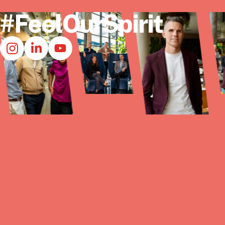
#FeelOurSpirit