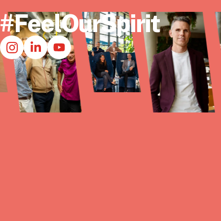
#FeelOurSpirit