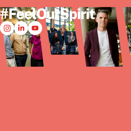
#FeelOurSpirit