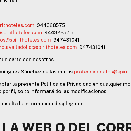
de Bilbao.
rithoteles.com
944328575
spirithoteles.com
944328575
os@spirithoteles.com
947431041
holavalladolid@spirithoteles.com
947431041
municarte con nosotros.
omínguez Sánchez de las matas
protecciondatos@spirit
aptar la presente Política de Privacidad en cualquier 
o perfil, se te informará de las modificaciones.
 consulta la información desplegable:
LA WEB O DEL COR