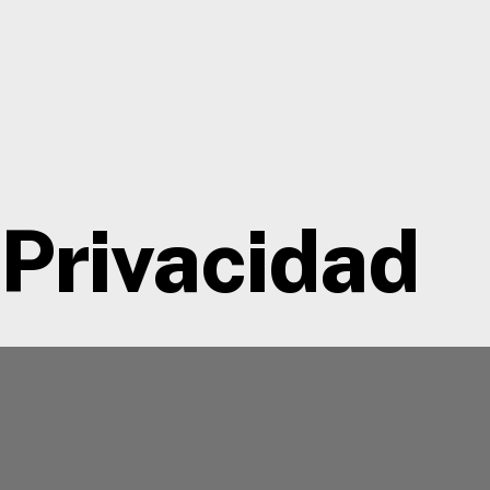
omos
Servicios
We Are Inside
Casos de éxit
 Privacidad