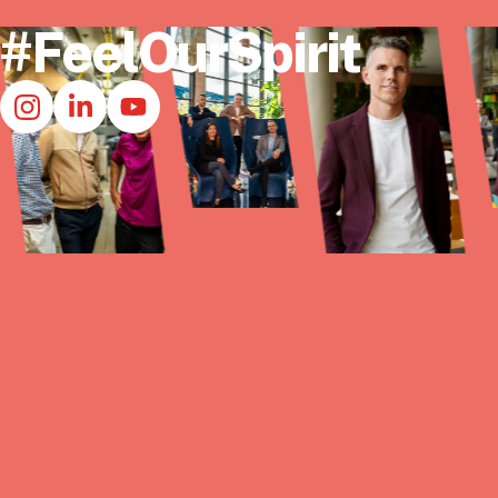
#FeelOurSpirit